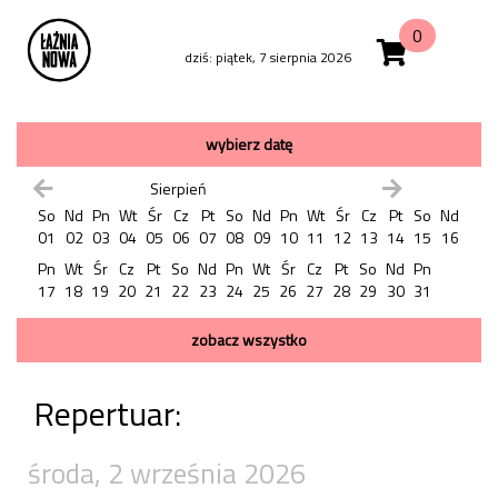
0
dziś: piątek, 7 sierpnia 2026
wybierz datę
Sierpień
So
Nd
Pn
Wt
Śr
Cz
Pt
So
Nd
Pn
Wt
Śr
Cz
Pt
So
Nd
01
02
03
04
05
06
07
08
09
10
11
12
13
14
15
16
Pn
Wt
Śr
Cz
Pt
So
Nd
Pn
Wt
Śr
Cz
Pt
So
Nd
Pn
17
18
19
20
21
22
23
24
25
26
27
28
29
30
31
zobacz wszystko
Repertuar:
środa, 2 września 2026