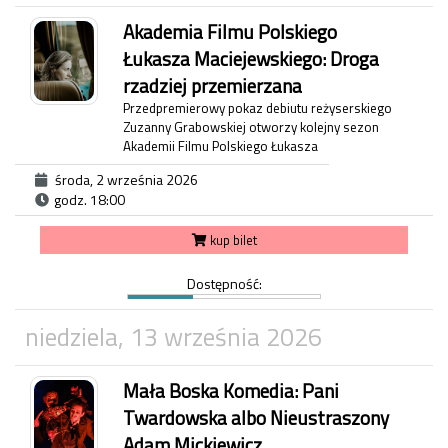
Akademia Filmu Polskiego
Łukasza Maciejewskiego: Droga
rzadziej przemierzana
Przedpremierowy pokaz debiutu reżyserskiego
Zuzanny Grabowskiej otworzy kolejny sezon
Akademii Filmu Polskiego Łukasza
Maciejewskiego!
środa, 2 września 2026
godz. 18:00
Julia i Weronika, niegdyś nierozłączne
przyjaciółki, od trzech lat nie miały ze sobą
kup bilet
kontaktu. Spotykają się ponownie, by wspólnie
pojechać na pogrzeb Karoliny. To, co miało być
krótką podróżą, zamienia się w pełną
Dostępność:
nieoczekiwanych zdarzeń drogę przez
wspomnienia, niewypowiedziane żale i trudne
niedziela, 13 września 2026
decyzje. Wśród humoru, absurdów codzienności i
spotkań z barwnymi bohaterami kobiety
stopniowo odkrywają, że czasem najtrudniejszą
Mała Boska Komedia: Pani
drogą jest ta prowadząca z powrotem do
drugiego człowieka.
Twardowska albo Nieustraszony
Adam Mickiewicz