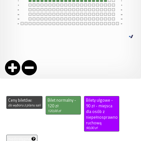
Ceny biletów:
Bilet normalny -
Bilety ulgowe -
do wyboru z planu sali
120 zł
90 zł - miejsca
120,00 zł
dla osób z
niepełnosprawnością
ruchową
90,00 zł
niedostępne