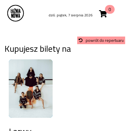
0
dziś: piątek, 7 sierpnia 2026
powrót do repertuaru
Kupujesz bilety na