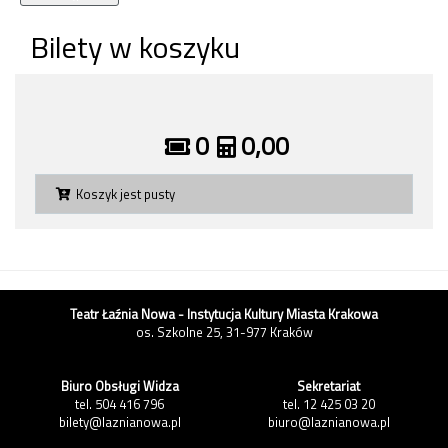
Bilety w koszyku
0
0,00
Koszyk jest pusty
Teatr Łaźnia Nowa - Instytucja Kultury Miasta Krakowa
os. Szkolne 25, 31-977 Kraków
Biuro Obsługi Widza
Sekretariat
tel. 504 416 796
tel. 12 425 03 20
bilety@laznianowa.pl
biuro@laznianowa.pl