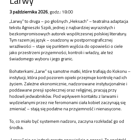
Larwy
3 października 2026
,
godz.: 18:00
„Larwy” to druga – po głośnych „Heksach” – teatralna adaptacja
tekstu Agnieszki Szpili, jednej z najbardziej wyrazistych i
bezkompromisowych autorek współczesnej polskiej literatury.
Tym razem jej język – osadzony w postpornograficznej
wrażliwości – staje się punktem wyjścia do opowieści o ciele
jako przestrzeni przyjemności, kontroli i władzy, ale też
świadomego wyboru i jego granic.
Bohaterkami „Larw” są samotne matki, które trafiają do Kokonu –
instytucji, która pod pozorem opieki przejmuje kontrolę nad ich
życiem. Zależne ekonomicznie, nadzorowane instytucjonalnie i
poddawane presji społecznej oraz religijnej, pracują przy
hodowli jedwabników. Pod wpływem kontaktu z larwami i
wydzielanymi przez nie feromonami ciała kobiet zaczynają się
zmieniać – stają się podatne na przyjemność i nienasycone.
To, co miało być systemem nadzoru, zaczyna rozkładać go od
środka.
„Larwy” nie są jednak prostą opowieścią o opresji. To spektakl,