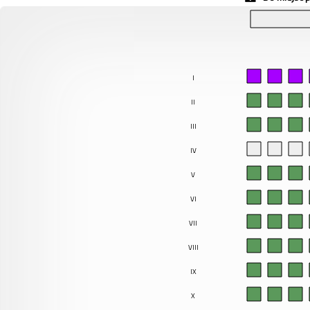
I
II
III
IV
V
VI
VII
VIII
IX
X