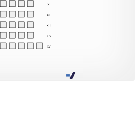
XI
XII
XIII
XIV
XV