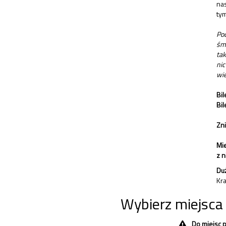
nas
tym
Pod
śmi
tak
nic
wi
Bil
Bil
Zn
Mie
z 
Du
Kr
Wybierz miejsca
Do miejsc 