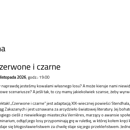
na
zerwone i czarne
 listopada 2026
,
godz.: 19:00
 naprawdę jesteśmy kowalami własnego losu? A może kieruje nami niewidzia
owe scenariusze? A jeśli tak, to czy mamy jakiekolwiek szanse, żeby wyrwać
ktakl „Czerwone i czarne” jest adaptacją XIX-wiecznej powieści Stendhala,
ąg Zakazanych i jest uznawana za arcydzieło światowej literatury. Jej bohate
giego cieśli z niewielkiego miasteczka Verrières, marzący o awansie społ
inarium, odtąd jego losy przypominają grę w ruletkę, w której kołem kręci 
aje się błogosławieństwem za chwilę staje się jego przekleństwem. Jedne