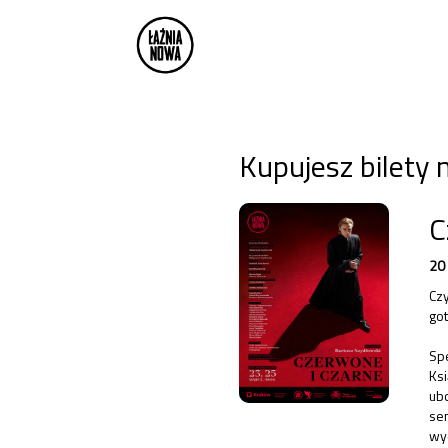
Kupujesz bilety 
C
20
Czy
got
Spe
Ksi
ubo
sem
wyd