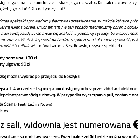
tępnego dnia – ci sami ludzie – skazują go na szafot. Kim tak naprawdę był
, żeby go zabić? Kto na tym zyskał?
czas spektaklu prowadzimy śledztwo i przesłuchania, w trakcie których próbu
ercią Juliana Sorela. Uruchamiamy w ten sposób mechanizmy obrony, docieka
 naprawdę każdy z nas może się znaleźć w podobnej sytuacji, bo wobec mec
 nie znaczy. W efekcie powstała bardzo współczesna i aktualna opowieść, w 
erność Stendhalowi
– mówi Bartosz Szydłowski, reżyser spektaklu.
ety normalne: 120 zł
ety ulgowe: 90 zł
iżkę można wybrać po przejściu do koszyka!
jsca 1-4 w rzędzie I są miejscami dostępnymi bez przeszkód architektoni
niepełnosprawnością ruchową. W przypadku wyczerpania puli, zostanie ona
ża Scena
(Teatr Łaźnia Nowa)
aków
 z sali, widownia jest numerowana
przypisane są podstawowe ceny. Ewentualne zniżki będzie można wybrać 