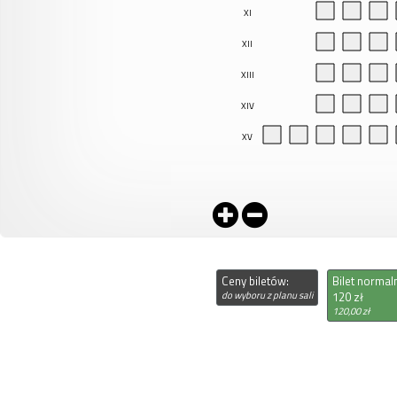
XI
XII
XIII
XIV
XV
Ceny biletów:
Bilet normal
do wyboru z planu sali
120 zł
120,00 zł