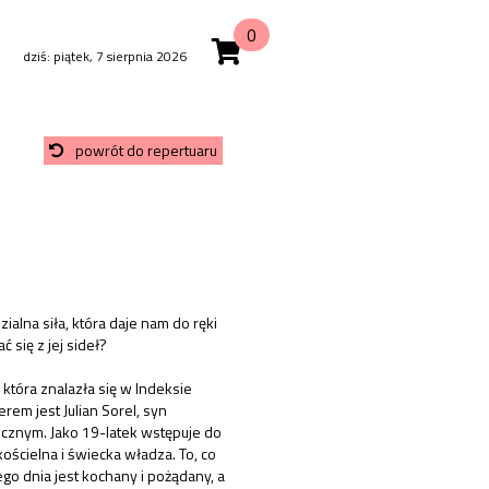
0
dziś: piątek, 7 sierpnia 2026
powrót do repertuaru
lna siła, która daje nam do ręki
 się z jej sideł?
 która znalazła się w Indeksie
rem jest Julian Sorel, syn
ecznym. Jako 19-latek wstępuje do
kościelna i świecka władza. To, co
go dnia jest kochany i pożądany, a