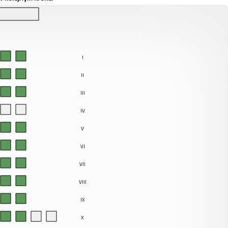
I
II
III
IV
V
VI
VII
VIII
IX
X