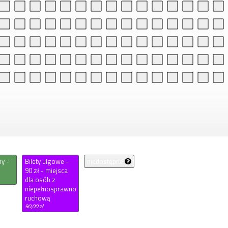
ny -
Bilety ulgowe -
niedostępne
90 zł - miejsca
dla osób z
niepełnosprawnością
ruchową
90,00 zł