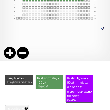
Ceny biletów:
Bilet normalny -
Bilety ulgowe -
do wyboru z planu sali
120 zł
90 zł - miejsca
120,00 zł
dla osób z
niepełnosprawnością
ruchową
90,00 zł
niedostępne