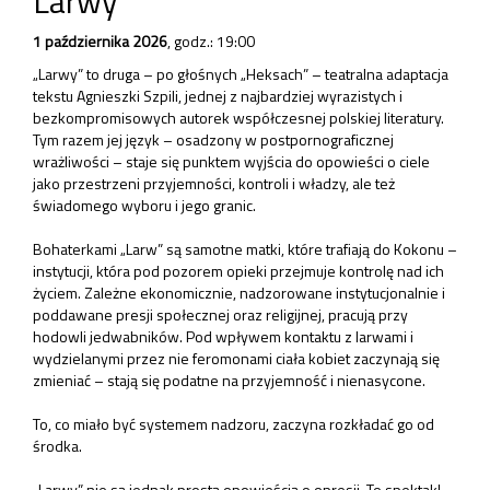
Larwy
1 października 2026
,
godz.: 19:00
„Larwy” to druga – po głośnych „Heksach” – teatralna adaptacja
tekstu Agnieszki Szpili, jednej z najbardziej wyrazistych i
bezkompromisowych autorek współczesnej polskiej literatury.
Tym razem jej język – osadzony w postpornograficznej
wrażliwości – staje się punktem wyjścia do opowieści o ciele
jako przestrzeni przyjemności, kontroli i władzy, ale też
świadomego wyboru i jego granic.
Bohaterkami „Larw” są samotne matki, które trafiają do Kokonu –
instytucji, która pod pozorem opieki przejmuje kontrolę nad ich
życiem. Zależne ekonomicznie, nadzorowane instytucjonalnie i
poddawane presji społecznej oraz religijnej, pracują przy
hodowli jedwabników. Pod wpływem kontaktu z larwami i
wydzielanymi przez nie feromonami ciała kobiet zaczynają się
zmieniać – stają się podatne na przyjemność i nienasycone.
To, co miało być systemem nadzoru, zaczyna rozkładać go od
środka.
„Larwy” nie są jednak prostą opowieścią o opresji. To spektakl,