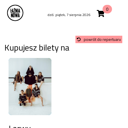
0
dziś: piątek, 7 sierpnia 2026
powrót do repertuaru
Kupujesz bilety na