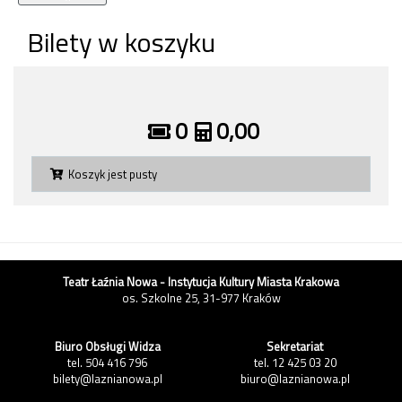
Bilety w koszyku
0
0,00
Koszyk jest pusty
Teatr Łaźnia Nowa - Instytucja Kultury Miasta Krakowa
os. Szkolne 25, 31-977 Kraków
Biuro Obsługi Widza
Sekretariat
tel. 504 416 796
tel. 12 425 03 20
bilety@laznianowa.pl
biuro@laznianowa.pl